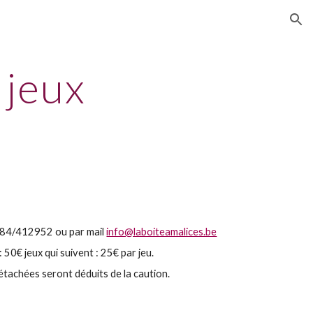
ion
 jeux
 084/412952 ou par mail
info@laboiteamalices.be
u: 50€
j
eux qui suivent : 25€ par jeu.
étachées seront déduits de la caution.
.