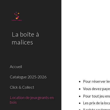
Sk
La boîte à
malices
Accueil
Catalogue 2025-2026
Pour réserver le
Click & Collect
Vous devez paye
Pour tout jeu en
Location de jeux geants en
bois
Les prix de la lo
Il existe seuleme