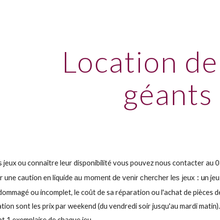
ip to main content
Skip to navigat
Location de
géants
s jeux ou connaître leur disponibilité vous pouvez nous contacter au
r une c
aution
en liquide
n je
au moment de venir chercher les jeux
: u
dommagé ou incomplet, le coût de sa réparation ou l'achat de pièces d
cation sont les prix par weekend (du vendredi soir jusqu'au mardi matin)
nt 1 exemplaire de chaque jeu.